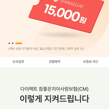
상세설명
경품혜택
보험료 계산