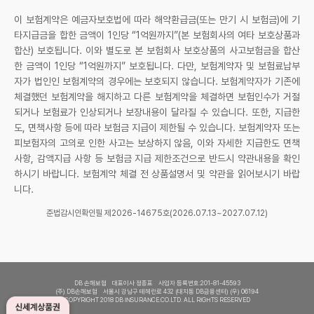
이 보험계약은 예금자보호법에 따라 해약환급금(또는 만기 시 보험금)에 기
타지급금을 합한 금액이 1인당 “1억원까지”(본 보험회사의 여타 보호상품과
합산) 보호됩니다. 이와 별도로 본 보험회사 보호상품의 사고보험금을 합산
한 금액이 1인당 “1억원까지” 보호됩니다. 다만, 보험계약자 및 보험료납부
자가 법인인 보험계약의 경우에는 보호되지 않습니다. 보험계약자가 기존에
체결했던 보험계약을 해지하고 다른 보험계약을 체결하면 보험인수가 거절
되거나 보험료가 인상되거나 보장내용이 달라질 수 있습니다. 또한, 지급한
도, 면책사항 등에 따라 보험금 지급이 제한될 수 있습니다. 보험계약자 또는
피보험자의 고의로 인한 사고는 보상하지 않음, 이와 자세한 지급한도 면책
사항, 감액지급 사항 등 보험금 지급 제한조건으로 반드시 약관내용을 확인
하시기 바랍니다. 보험계약 체결 전 상품설명서 및 약관을 읽어보시기 바랍
니다.
준법감시인확인필 제2026-14675호(2026.07.13~2027.07.12)
DB 손해보험 대표이사 정종표 사업자 등록번호:201-81-45593
(주) DB손해보험 서울시 강남구 테헤란로 432 (대치동 DB금융센터) (우) 06194
COPYRIGHT 2018 DB INSURANCE.CO.LTD. ALL RIGHTS RESERVED